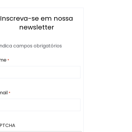
Inscreva-se em nossa
newsletter
 indica campos obrigatórios
me
*
mail
*
PTCHA