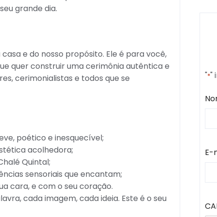
eu grande dia.
asa e do nosso propósito. Ele é para você,
e quer construir uma cerimônia autêntica e
"
"
*
s, cerimonialistas e todos que se
No
ve, poético e inesquecível;
stética acolhedora;
E-
Chalé Quintal;
iências sensoriais que encantam;
sua cara, e com o seu coração.
lavra, cada imagem, cada ideia. Este é o seu
CA