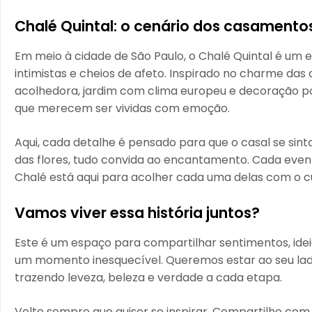
Chalé Quintal: o cenário dos casament
Em meio à cidade de São Paulo, o Chalé Quintal é u
intimistas e cheios de afeto. Inspirado no charme da
acolhedora, jardim com clima europeu e decoração poét
que merecem ser vividas com emoção.
Aqui, cada detalhe é pensado para que o casal se sin
das flores, tudo convida ao encantamento. Cada evento
Chalé está aqui para acolher cada uma delas com o c
Vamos viver essa história juntos?
Este é um espaço para compartilhar sentimentos, idei
um momento inesquecível. Queremos estar ao seu lado
trazendo leveza, beleza e verdade a cada etapa.
Volte sempre que quiser se inspirar. Compartilhe c