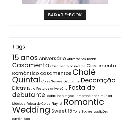
BAIXAR E-BOOK
Tags
15 anos
Aniversário
Aniversários
Bodas
Casamento
Casamento
Casamento no inverno
Chalé
Romântico
casamentos
Quintal
Decoração
Cores Suaves
Debutante
Festa de
Dicas
Estilo
Festa de aniversário
debutante
Ideias
Inspirações
lembrancinhas
música
Romantic
Músicas
Paleta de Cores
Playlist
Wedding
Sweet 15
Tons Suaves
tradições
românticas