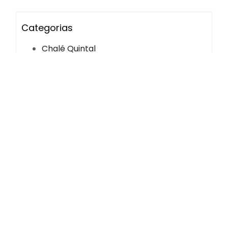
Categorias
Chalé Quintal
Decoração
Dicas
Editorial
Romantic Wedding